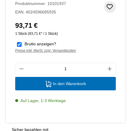
Produktnummer:
10101937
Zum Me
EAN:
4024596685935
93,71 €
Regulärer Preis:
1 Stück
(93,71 €* / 1 Stück)
Brutto anzeigen?
Preise inkl. MwSt. zzgl. Versandkosten
Produ
In den Warenkorb
Auf Lager, 1-3 Werktage
Sicher bezahlen mit: