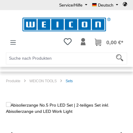
Service/Hilfe
Deutsch
Zum Hauptinhalt springen
Du hast 0 Produkte auf dem Mer
0,00 €*
Produkte
WEICON TOOLS
Sets
Bildergalerie überspringen