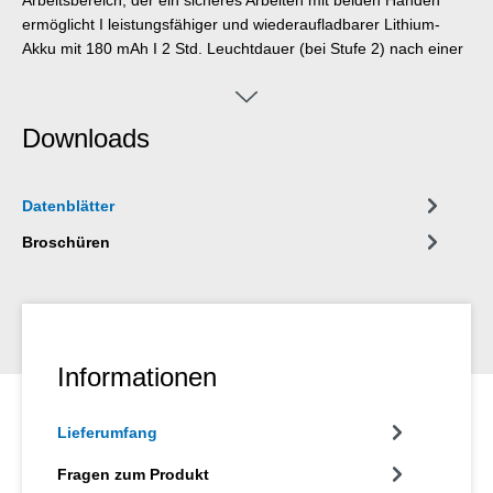
ermöglicht I leistungsfähiger und wiederaufladbarer Lithium-
Akku mit 180 mAh I 2 Std. Leuchtdauer (bei Stufe 2) nach einer
Ladezeit von 40 Minuten I drei Helligkeitsstufen mit bis zu 250
Lumen, Lichtfarbe: 6500 K I staubdichtes,
spritzwassergeschütztes und schlagfestes Gehäuse aus
Downloads
Polycarbonat, geprüft nach Schutzart IP65 I kompatibel für viele
Abisolierzangen der WEICON TOOLS
Datenblätter
Broschüren
Informationen
Lieferumfang
Fragen zum Produkt