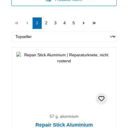
Seite
Seite
Seite
Seite
Seite
1
2
3
4
5
57 g, aluminium
Repair Stick Aluminium