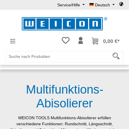
Service/Hilfe
Deutsch
Zum Hauptinhalt springen
Du hast 0 Produkte auf dem Mer
0,00 €*
Multifunktions-
Abisolierer
WEICON TOOLS Multifunktions-Abisolierer erfüllen
verschiedene Funktionen: Rundschnitt, Längsschnitt,