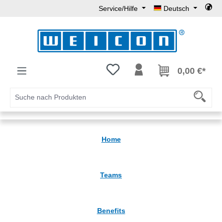
Service/Hilfe
Deutsch
Zum Hauptinhalt springen
Du hast 0 Produkte auf dem Mer
0,00 €*
Home
Teams
Benefits