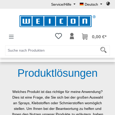
Service/Hilfe
Deutsch
Zum Hauptinhalt springen
Du hast 0 Produkte auf dem Mer
0,00 €*
Produkt
lösungen
Welches Produkt ist das richtige für meine Anwendung?
Dies ist eine Frage, die Sie sich bei der großen Auswahl
an Sprays, Klebstoffen oder Schmierstoffen womöglich
stellen. Um Ihnen bei der Beantwortung zu helfen und
Ihnen den Nutzen unserer Produkte zu erläutern, haben