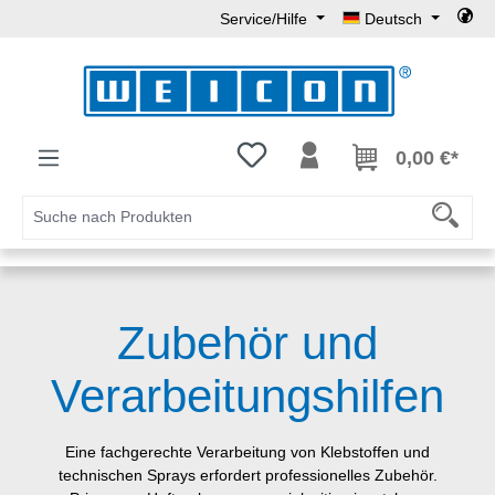
Service/Hilfe
Deutsch
Zum Hauptinhalt springen
Du hast 0 Produkte auf dem Mer
0,00 €*
Zubehör und
Verarbeitungshilfen
Eine fachgerechte Verarbeitung von Klebstoffen und
technischen Sprays erfordert professionelles Zubehör.