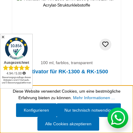
✕
100 ml, farblos, transparent
Aktivator für RK-1300 & RK-1500
Vernetzer für Acrylat-Strukturklebstoffe
Diese Website verwendet Cookies, um eine bestmögliche
Werkzeugleiste anzeigen
Erfahrung bieten zu können.
Mehr Informationen ...
49,98 €*
Konfigurieren
Nur technisch notwendige
(inkl. MwSt.)
(49,98 €* / 100 ml)
Alle Cookies akzeptieren
Artikel bewerten