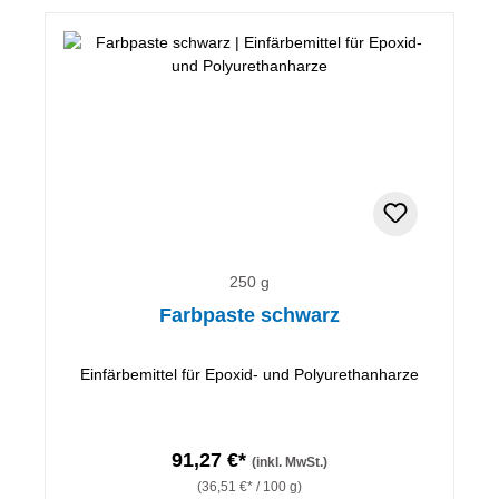
250 g
Farbpaste schwarz
Einfärbemittel für Epoxid- und Polyurethanharze
91,27 €*
(inkl. MwSt.)
(36,51 €* / 100 g)