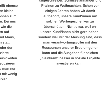
Kugelschreiber, Schlüsselanhänger und
rifft ebenso
Pralinen zu Weihnachten. Schon vor
n kleine
einigen Jahren haben wir damit
können zum
aufgehört, unsere Kund*innen mit
n: Bei uns
solchen Werbegeschenken zu
 wie die
überschütten. Nicht etwa, weil wir
en auf
unsere Kund*innen nicht gern haben,
und Maus,
sondern weil wir der Meinung sind, dass
 statt
man verantwortungsvoller mit den
oder der
Ressourcen unserer Erde umgehen
zierte
kann und die Ausgaben für solchen
einigkeiten
„Kleinkram“ besser in soziale Projekte
eduzieren
investieren kann.
s man nur
 mit wenig
rken.