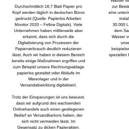
Wasser is
Durchschnittlich 18,7 Blatt Papier pro
zur Bewä
Kopf werden täglich in deutschen Büros
eine unter
gedruckt (Quelle: Papierlos Arbeiten
insta
Monitor 2020 – Fellow Digitals). Viele
30.000 L
Unternehmen haben mittlerweile aber
dem Sa
erkannt, dass sich durch die
Wasser ve
Digitalisierung von Prozessen der
unse
Papierverbrauch deutlich reduzieren
beispiels
lässt. Auch wir haben in diesem Bereich
speziellen
bereits einige Maßnahmen ergriffen und
zum Beispiel unsere Rechnungsablage
papierlos gestaltet oder Abläufe im
Warenlager und in der
Versandabwicklung digitalisiert.
Trotz der Einsparungen ist uns bewusst,
dass wir aufgrund des wachsenden
Onlinehandels auch einen gestiegenen
Bedarf an Versandkartons haben, der
sich nicht vermeiden lässt. Im
Gegensatz zu dicken Papierakten.