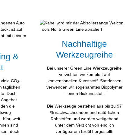
Nachhaltige
Werkzeugreihe
ing &
t
Bei unserer Green Line Werkzeugreihe
verzichten wir komplett auf
 viele CO
-
konventionellen Kunststoff. Statdessen
2
m täglichen
verwenden wir sogenanntes Biopolymer
uto. Doch
– einen Biokunststoff.
- Angebot
nden die
Die Werkzeuge bestehen aus bis zu 97
itsweg
% nachwachsenden und natürlichen
 Klar, weit
Rohstoffen und werden weitgehend
innen sind
unter dem Verzicht von endlich
esen, doch
verfügbarem Erdöl hergestellt.