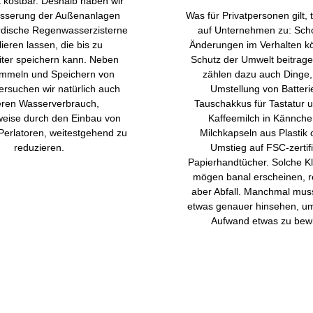
t kostbar. Deshalb haben wir
sserung der Außenanlagen
Was für Privatpersonen gilt, t
irdische Regenwasserzisterne
auf Unternehmen zu: Scho
llieren lassen, die bis zu
Änderungen im Verhalten 
iter speichern kann. Neben
Schutz der Umwelt beitrage
mmeln und Speichern von
zählen dazu auch Dinge,
rsuchen wir natürlich auch
Umstellung von Batteri
ren Wasserverbrauch,
Tauschakkus für Tastatur 
weise durch den Einbau von
Kaffeemilch in Kännchen
 Perlatoren, weitestgehend zu
Milchkapseln aus Plastik 
reduzieren.
Umstieg auf FSC-zertifi
Papierhandtücher. Solche Kl
mögen banal erscheinen, r
aber Abfall. Manchmal mus
etwas genauer hinsehen, um
Aufwand etwas zu bewi