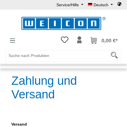
Service/Hilfe
Deutsch
Zum Hauptinhalt springen
Du hast 0 Produkte auf dem Mer
0,00 €*
Zahlung und
Versand
Versand