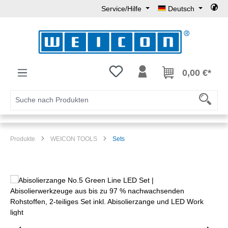
Service/Hilfe
Deutsch
Zum Hauptinhalt springen
Du hast 0 Produkte auf dem Mer
0,00 €*
Produkte
WEICON TOOLS
Sets
Bildergalerie überspringen