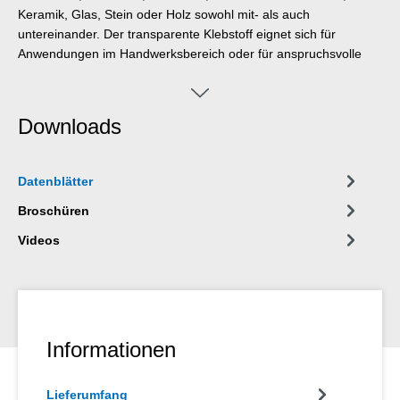
Keramik, Glas, Stein oder Holz sowohl mit- als auch
untereinander. Der transparente Klebstoff eignet sich für
Anwendungen im Handwerksbereich oder für anspruchsvolle
DIY-Projekte. Er kann auch im Messebau oder Ladenbau sowie
für Arbeiten in der Konstruktion und der Montage zum Einsatz
kommen.
Downloads
Datenblätter
Broschüren
Videos
Informationen
Lieferumfang