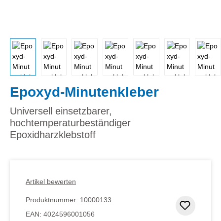
Epoxyd-Minutenkleber
Universell einsetzbarer,
hochtemperaturbeständiger
Epoxidharzklebstoff
Artikel bewerten
Produktnummer:
10000133
Zum Me
EAN:
4024596001056