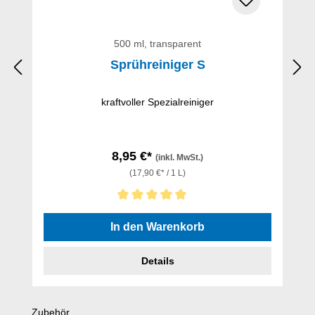
500 ml, transparent
Sprühreiniger S
kraftvoller Spezialreiniger
8,95 €*
(inkl. MwSt.)
(17,90 €* / 1 L)
Durchschnittliche Bewertung von 5 von 5 Sternen
In den Warenkorb
Details
Produktgalerie überspringen
Zubehör