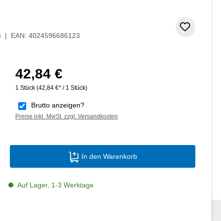
Zum Me
6
|
EAN:
4024596686123
42,84 €
Regulärer Preis:
1 Stück
(42,84 €* / 1 Stück)
Brutto anzeigen?
Preise inkl. MwSt. zzgl. Versandkosten
Produkt Anzahl: Gib den gewünschten Wer
In den Warenkorb
Auf Lager, 1-3 Werktage