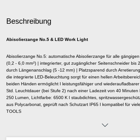
Beschreibung
Abisolierzange No.5 & LED Work Light
Abisolierzange No.5: automatische Abisolierzange für alle gängigen
(0,2 - 6,0 mm²) | integrierter, gut zugänglicher Seitenschneider bi
durch Längenanschlag (5 -12 mm) | Platzsparend durch Arretierung
die integrierte LED-Beleuchtung sorgt für einen hellen Arbeitsbereic
beiden Händen ermöglicht I leistungsfähiger und wiederaufladbarer
Std. Leuchtdauer (bei Stufe 2) nach einer Ladezeit von 40 Minuten I 
250 Lumen, Lichtfarbe: 6500 K I staubdichtes, spritzwassergeschü
aus Polycarbonat, geprüft nach Schutzart IP65 I kompatibel für vi
TOOLS