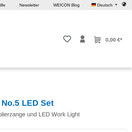
lfe
Newsletter
WEICON Blog
Deutsch
Du hast 0 Produkte auf dem Mer
0,00 €*
 No.5 LED Set
isolierzange und LED Work Light