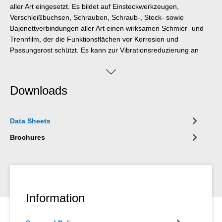
aller Art eingesetzt. Es bildet auf Einsteckwerkzeugen,
Verschleißbuchsen, Schrauben, Schraub-, Steck- sowie
Bajonettverbindungen aller Art einen wirksamen Schmier- und
Trennfilm, der die Funktionsflächen vor Korrosion und
Passungsrost schützt. Es kann zur Vibrationsreduzierung an
Bremsklötzen und Führungen, Bremsnocken und Stiften, an
PKW- und LKW-Batteriepolen sowie anderen elektrischen
Verbindungen, an Radschrauben bzw. Radmuttern und an
Downloads
Verschleißbuchsen an Elektro-, Druckluft- und
Hydraulikhämmern verwendet werden.
Data Sheets
Brochures
Information