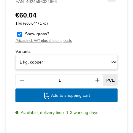
EAN:
4024596024864
€60.04
Regular price:
1 kg
(€60.04* / 1 kg)
Show gross?
Prices incl. VAT plus shipping costs
Variants
Produ
PCE
Add to shopping cart
Available, delivery time: 1-3 working days