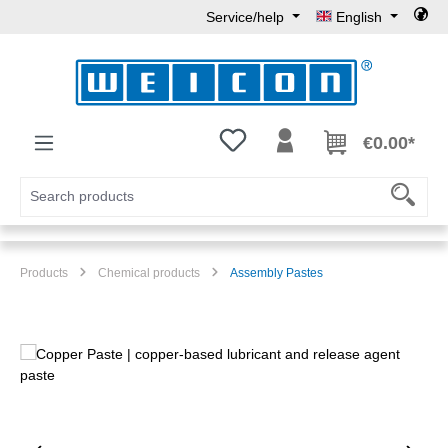
Service/help
English
Skip to main content
You have 0 wishlist items
€0.00*
Products
Chemical products
Assembly Pastes
Skip image gallery