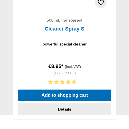
500 ml, transparent
Cleaner Spray S
powerful special cleaner
€8.95*
(incl. VAT)
(€17.90* / 1 L)
Average rating of 5 out of 5 stars
Add to shopping cart
Details