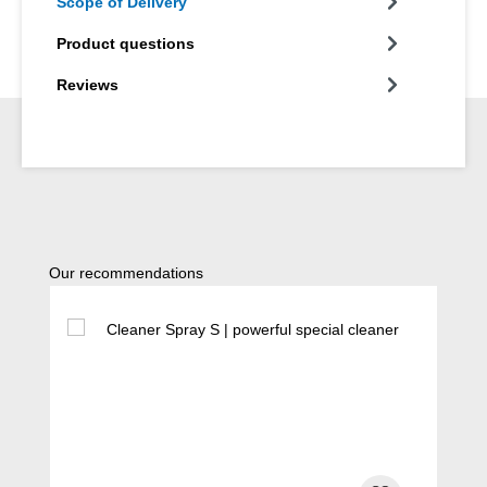
Scope of Delivery
Product questions
Reviews
Skip product gallery
Our recommendations